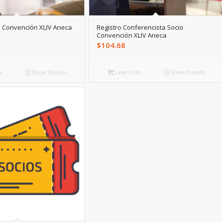
o Convención XLIV Aneca
Registro Conferencista Socio
Convención XLIV Aneca
$
104.68
s
Show Details
Leer más
Show Details