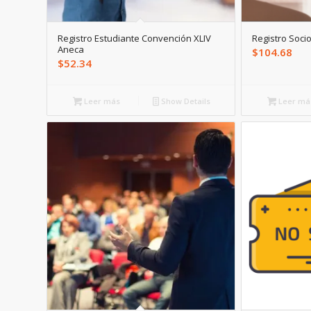
Registro Estudiante Convención XLIV
Registro Soci
Aneca
$
104.68
$
52.34
Leer más
Show Details
Leer má