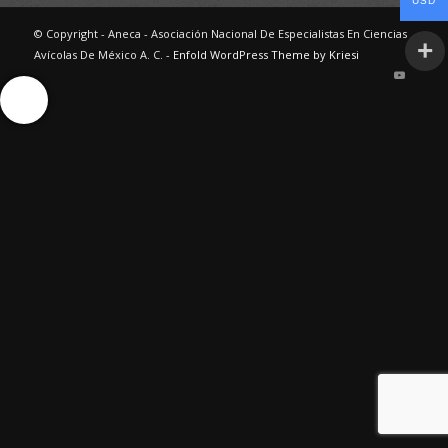
USD
© Copyright - Aneca - Asociación Nacional De Especialistas En Ciencias
Avícolas De México A. C. -
Enfold WordPress Theme by Kriesi
Ayuda Interactiva
Ayuda Interactiva
Ayuda Interactiva