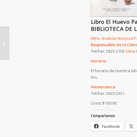
Libro El Huevo P
BIBLIOTECA DE 
INCUBATECNIA del Dr.
Mtra. Analicia Hinojosa P
José Antonio Quintana
Responsable de la Cole
López
Tel/Fax: 5623-2103
Silvi
Horario
El horario de nuestra bib
hrs.
Hemeroteca
Tel/Fax: 5623-2351
Costo $150.00
Compartenos:
Facebook