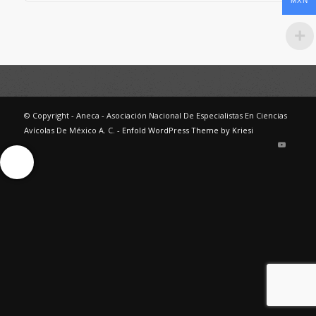
MXN
© Copyright - Aneca - Asociación Nacional De Especialistas En Ciencias
Avícolas De México A. C. -
Enfold WordPress Theme by Kriesi
Ayuda Interactiva
Ayuda Interactiva
Ayuda Interactiva