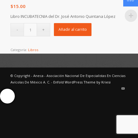
USD
$
15.00
Libro INCUBATECNIA del Dr. José Antonio Quintana López
Añadir al carrito
Categoría:
Libros
© Copyright - Aneca - Asociación Nacional De Especialistas En Ciencias
Avícolas De México A. C. -
Enfold WordPress Theme by Kriesi
Ayuda Interactiva
Ayuda Interactiva
Ayuda Interactiva