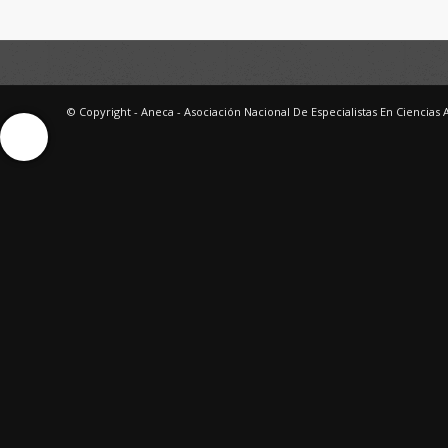
© Copyright - Aneca - Asociación Nacional De Especialistas En Ciencias 
Ayuda Interactiva
Ayuda Interactiva
Ayuda Interactiva