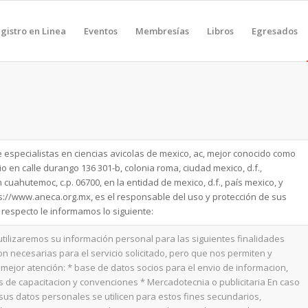
gistro en Linea
Eventos
Membresías
Libros
Egresados
 especialistas en ciencias avicolas de mexico, ac, mejor conocido como
io en calle durango 136 301-b, colonia roma, ciudad mexico, d.f.,
 cuahutemoc, c.p. 06700, en la entidad de mexico, d.f., país mexico, y
ps://www.aneca.org.mx, es el responsable del uso y protección de sus
 respecto le informamos lo siguiente:
tilizaremos su información personal para las siguientes finalidades
n necesarias para el servicio solicitado, pero que nos permiten y
a mejor atención: * base de datos socios para el envio de informacion,
s de capacitacion y convenciones * Mercadotecnia o publicitaria En caso
us datos personales se utilicen para estos fines secundarios,