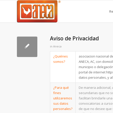
Re
Aviso de Privacidad
in
Aneca
¿Quiénes
asociacion nacional de
somos?
ANECA, AC, con domicil
municipio o delegación
portal de internet htt
datos personales, y al
¿Para qué
De manera adicional, u
fines
secundarias que no so
utilizaremos
facilitan brindarle un
sus datos
convocatorias a curso
personales?
de que no desee que s