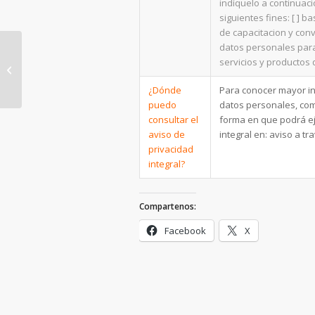
indíquelo a continuaci
siguientes fines: [ ] 
de capacitacion y conv
datos personales para
servicios y productos 
Membresías Aneca
¿Dónde
Para conocer mayor in
puedo
datos personales, com
consultar el
forma en que podrá ej
aviso de
integral en: aviso a t
privacidad
integral?
Compartenos:
Facebook
X