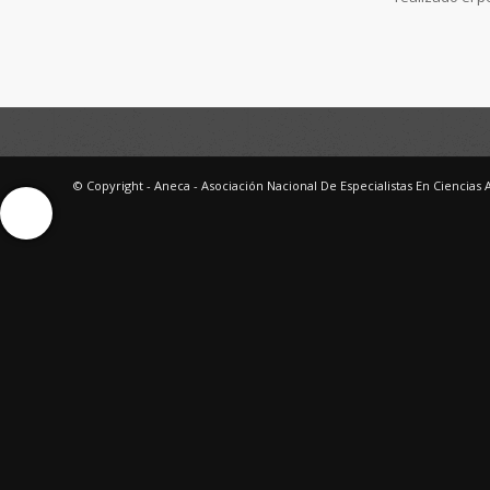
© Copyright - Aneca - Asociación Nacional De Especialistas En Ciencias 
Ayuda Interactiva
Ayuda Interactiva
Ayuda Interactiva