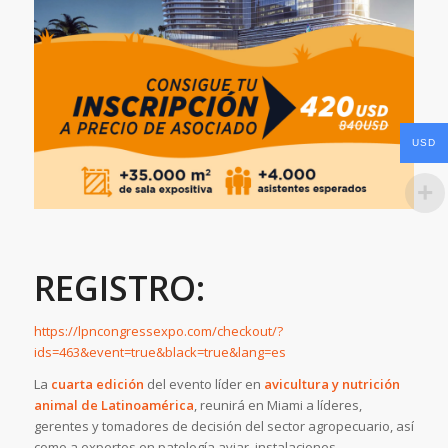
USD
REGISTRO:
https://lpncongressexpo.com/checkout/?
ids=463&event=true&black=true&lang=es
La
cuarta edición
del evento líder en
avicultura y nutrición
animal
de Latinoamérica
, reunirá en Miami a líderes,
gerentes y tomadores de decisión del sector agropecuario, así
como a expertos en patología aviar, instalaciones,