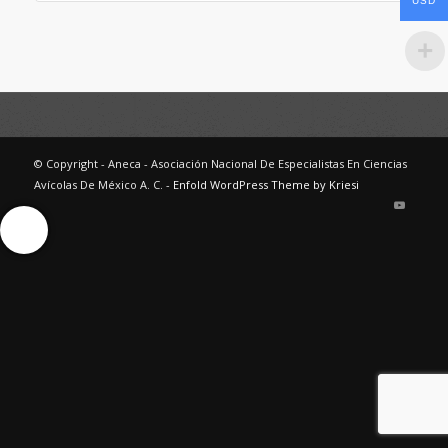
USD
© Copyright - Aneca - Asociación Nacional De Especialistas En Ciencias
Avícolas De México A. C. -
Enfold WordPress Theme by Kriesi
Ayuda Interactiva
Ayuda Interactiva
Ayuda Interactiva