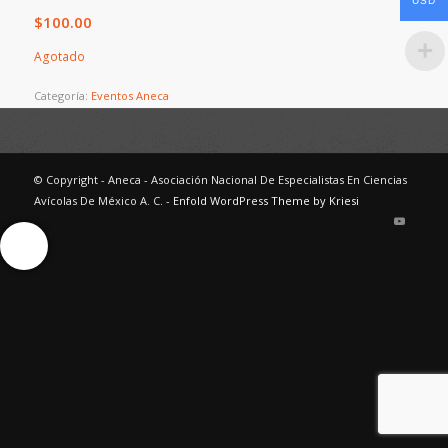
USD
$
100.00
Agotado
Categoría:
Eventos Aneca
© Copyright - Aneca - Asociación Nacional De Especialistas En Ciencias
Avícolas De México A. C. -
Enfold WordPress Theme by Kriesi
Ayuda Interactiva
Ayuda Interactiva
Ayuda Interactiva