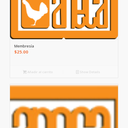
Membresía
$
25.00
Añadir al carrito
Show Details