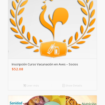
Inscripción Curso Vacunación en Aves – Socios
$
52.08
Leer más
Show Details