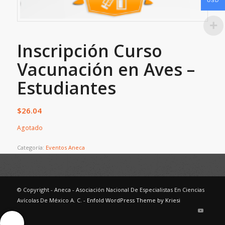
USD
Inscripción Curso
Vacunación en Aves –
Estudiantes
$
26.04
Agotado
Categoría:
Eventos Aneca
© Copyright - Aneca - Asociación Nacional De Especialistas En Ciencias
Avícolas De México A. C. -
Enfold WordPress Theme by Kriesi