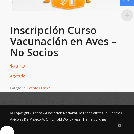
USD
Inscripción Curso
Vacunación en Aves –
No Socios
$
78.13
Agotado
Categoría:
Eventos Aneca
© Copyright - Aneca - Asociación Nacional De Especialistas En Ciencias
Avícolas De México A. C. -
Enfold WordPress Theme by Kriesi