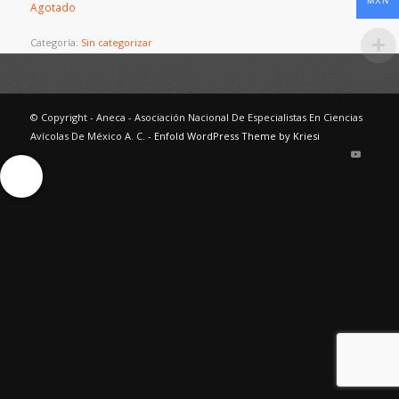
MXN
Agotado
Categoría:
Sin categorizar
© Copyright - Aneca - Asociación Nacional De Especialistas En Ciencias
Avícolas De México A. C. -
Enfold WordPress Theme by Kriesi
Ayuda Interactiva
Ayuda Interactiva
Ayuda Interactiva