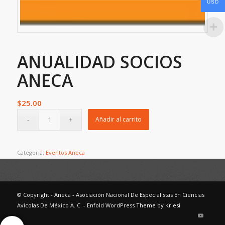
USD
ANUALIDAD SOCIOS
ANECA
$
25.00
Añadir al carrito
Categoría:
Eventos Aneca
© Copyright - Aneca - Asociación Nacional De Especialistas En Ciencias
Avícolas De México A. C. -
Enfold WordPress Theme by Kriesi