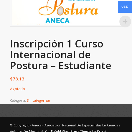
USD
Inscripción 1 Curso
Internacional de
Postura – Estudiante
$
78.13
Agotado
Categoría:
Sin categorizar
© Copyright - Aneca - Asociación Nacional De Especialistas En Ciencias
Avícolas De México A. C. -
Enfold WordPress Theme by Kriesi