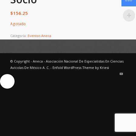
USD
$
156.25
Agotado
Categoría:
Eventos Aneca
© Copyright - Aneca - Asociación Nacional De Especialistas En Ciencias
Avícolas De México A. C. -
Enfold WordPress Theme by Kriesi
Ayuda Interactiva
Ayuda Interactiva
Ayuda Interactiva