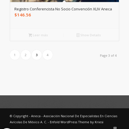
Registro Conferencista No Socio Convención XLIV Aneca
$
146.56
Leer más
Show Details
1
2
3
4
Page 3 of 4
© Copyright - Aneca - Asociación Nacional De Especialistas En Ciencias
Avícolas De México A. C. -
Enfold WordPress Theme by Kriesi