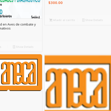
$
300.00
Añadir al carrito
Show Details
ad en Aves de combate y
mativos
s
Show Details