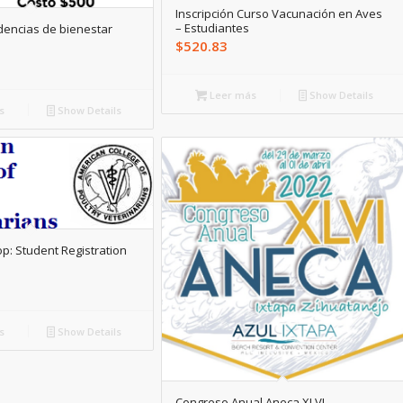
Inscripción Curso Vacunación en Aves
– Estudiantes
dencias de bienestar
$
520.83
Leer más
Show Details
s
Show Details
: Student Registration
s
Show Details
Congreso Anual Aneca XLVI –