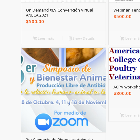
On Demand XLV Convención Virtual
Webinar: Ten
ANECA 2021
$
500.00
$
500.00
Leer más
Show Details
Leer má
ACPV workshop
$
800.00
Leer má
3er Simposio de Bienestar Animal y