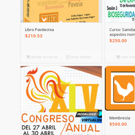
Libro Pavitecnia
Curso: Sanid
aspectos nor
$
210.53
$
250.00
Añadir al carrito
Show Details
Leer má
Membresía
$
500.00